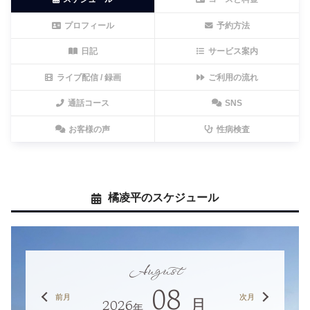
プロフィール
予約方法
日記
サービス案内
ライブ配信 / 録画
ご利用の流れ
通話コース
SNS
お客様の声
性病検査
橘凌平のスケジュール
August
08
前月
次月
2026
月
年