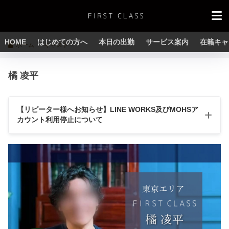
HOME
はじめての方へ
本日の出勤
サービス案内
在籍キャ
ホーム
キャスト
橘 凌平
【リピーター様へお知らせ】LINE WORKS及びMOHSア
カウント利用停止について
【LINE WORKSについて】
LINE WORKSの規約変更により2026年5月1日より
当店LINE及び
キャストLINEが使用停止
となりました。
大変ご迷惑をおかけしますが、
各キャストのXアカウント
までご
連絡ください。