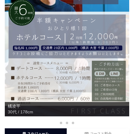
キャスト一同、以前やり取りしたことのあるお客様からのご連絡
を、心待ちにしております。
以前のLINE WORKSアカウントにはログインもできませんの
で、やり取りのスクリーンショットなど送っていただけますと、
よりわかりやすく助かります。
一部のキャストは
KaikanDM
でもやりとりいただけます。
今後の連絡ツールにつきましては熟慮の上方針を決定し、またご
報告いたします。
【通話コース決済MOSHについて】
こちらも利用規約の変更により利用停止となりました。
通話コースご利用の際はキャストまでお問い合わせください。
決済方法は「銀行振込」「PayPay」をご利用いただけます。
橘凌平
橘凌平
30代 / 178cm
30代 / 178cm
スケジュール
コースと料金