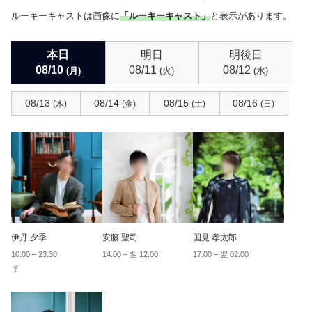
ルーキーキャストは画像に
「ルーキーキャスト」
と表示があります。
本日
明日
明後日
08/10
08/11
08/12
(月)
(火)
(水)
08/13
08/14
08/15
08/16
(木)
(金)
(土)
(日)
いつの打診をご希望ですか？
当日予約打診
後日の予約打診
伊丹 夕季
安藤 聖司
国見 孝太郎
10:00 – 23:30
14:00 – 翌 12:00
17:00 – 翌 02:00