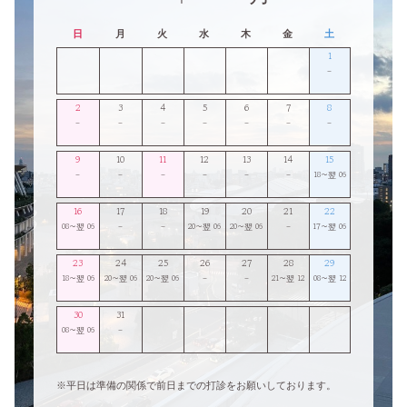
日
月
火
水
木
金
土
1
–
2
3
4
5
6
7
8
–
–
–
–
–
–
–
9
10
11
12
13
14
15
–
–
–
–
–
–
18〜翌 06
16
17
18
19
20
21
22
08〜翌 06
–
–
20〜翌 06
20〜翌 06
–
17〜翌 06
23
24
25
26
27
28
29
18〜翌 06
20〜翌 06
20〜翌 06
–
–
21〜翌 12
08〜翌 12
30
31
08〜翌 06
–
※平日は準備の関係で前日までの打診をお願いしております。