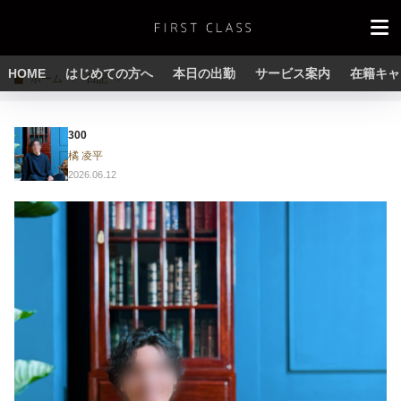
HOME
はじめての方へ
本日の出勤
サービス案内
在籍キャ
ホーム
日記
300
橘 凌平
2026.06.12