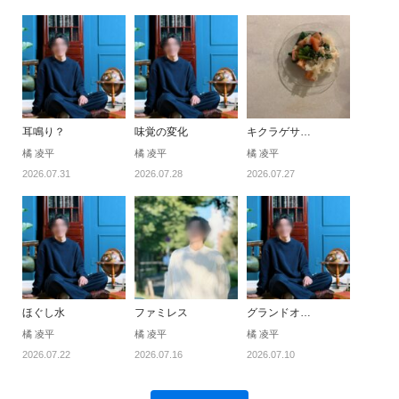
耳鳴り？
味覚の変化
キクラゲサ…
橘 凌平
橘 凌平
橘 凌平
2026.07.31
2026.07.28
2026.07.27
ほぐし水
ファミレス
グランドオ…
橘 凌平
橘 凌平
橘 凌平
2026.07.22
2026.07.16
2026.07.10