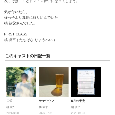
次こそは…！とドンドン夢中になってしまう。
気が付いたら、
姪っ子より真剣に取り組んでいた
橘 叔父さんでした。
FIRST CLASS
橘 凌平 ( たちばな りょうへい )
このキャストの日記一覧
口笛
サケワウマ…
8月の予定
橘 凌平
橘 凌平
橘 凌平
2026.08.05
2026.07.31
2026.07.31