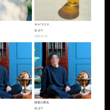
サケワウマ…
橘 凌平
2026.07.31
味覚の変化
橘 凌平