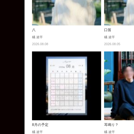
八
口笛
橘 凌平
橘 凌平
2026.08.08
2026.08.05
8月の予定
耳鳴り？
橘 凌平
橘 凌平