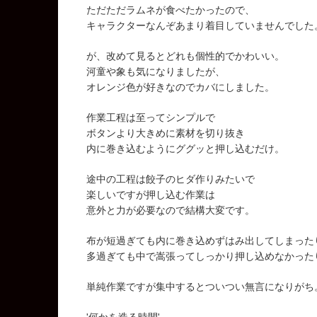
ただただラムネが食べたかったので、
キャラクターなんぞあまり着目していませんでした
が、改めて見るとどれも個性的でかわいい。
河童や象も気になりましたが、
オレンジ色が好きなのでカバにしました。
作業工程は至ってシンプルで
ボタンより大きめに素材を切り抜き
内に巻き込むようにググッと押し込むだけ。
途中の工程は餃子のヒダ作りみたいで
楽しいですが押し込む作業は
意外と力が必要なので結構大変です。
布が短過ぎても内に巻き込めずはみ出してしまった
多過ぎても中で嵩張ってしっかり押し込めなかった
単純作業ですが集中するとついつい無言になりがち
'何かを造る時間'