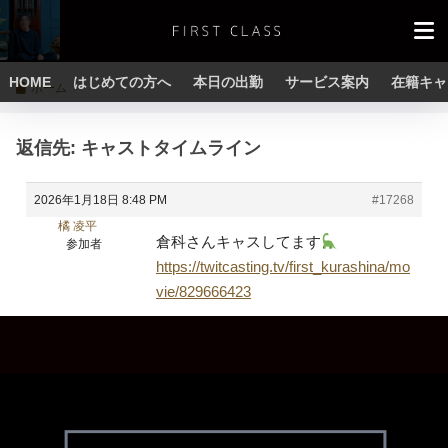
HOME
はじめての方へ
本日の出勤
サービス案内
在籍キャ
ホーム
返信先: キャストタイムライン
2026年1月18日 8:48 PM
#17268
橘 凌平
倉科さんキャスしてます
参加者
https://twitcasting.tv/first_kurashina/mo
vie/829666423