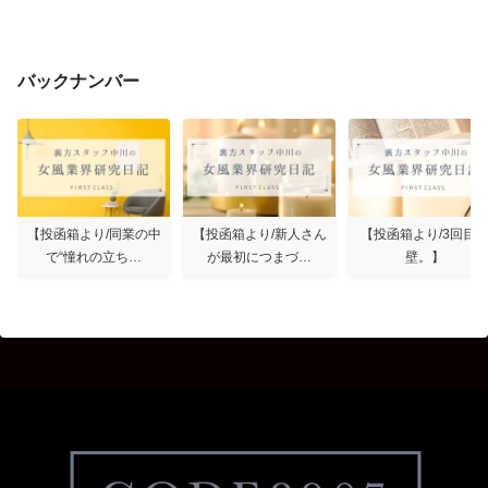
バックナンバー
【投函箱より/同業の中
【投函箱より/新人さん
【投函箱より/3回目
で“憧れの立ち…
が最初につまづ…
壁。】