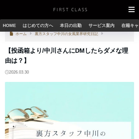
HOME
はじめての方へ
本日の出勤
サービス案内
在籍キャ
ホーム
裏方スタッフ中川の女風業界研究日記
【投函箱より/中川さんにDMしたらダメな理
由は？】
2026.03.30