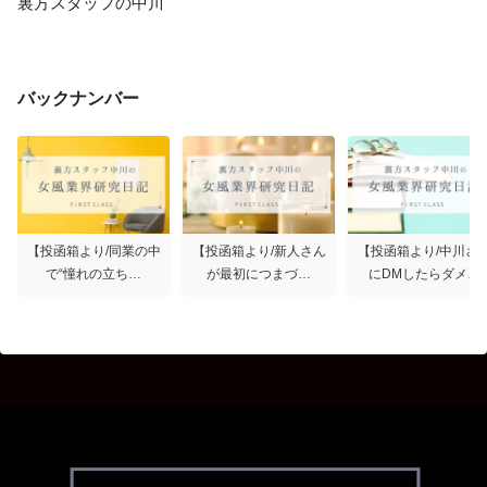
裏方スタッフの中川
バックナンバー
【投函箱より/同業の中
【投函箱より/新人さん
【投函箱より/中川さ
で“憧れの立ち…
が最初につまづ…
にDMしたらダメ…