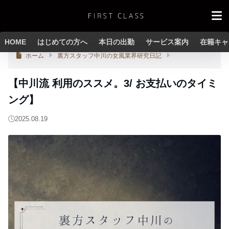
HOME
はじめての方へ
本日の出勤
サービス案内
在籍キャ
ホーム
裏方スタッフ中川の女風業界研究日記
【中川流 利用のススメ。3/ お支払いのタイミ
ング】
2025.08.19