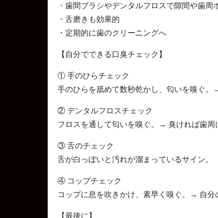
・歯間ブラシやデンタルフロスで隙間や歯周
・舌磨きも効果的
・定期的に歯のクリーニングへ
【自分でできる口臭チェック】
① 手のひらチェック
手のひらを舐めて数秒乾かし、匂いを嗅ぐ。→
② デンタルフロスチェック
フロスを通して匂いを嗅ぐ。→ 臭ければ歯周
③ 舌のチェック
舌が白っぽいと汚れが溜まっているサイン。
④ コップチェック
コップに息を吹きかけ、素早く嗅ぐ。→ 自分
【最後に】