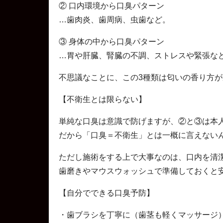
② 口内環境から口臭パターン
…歯肉炎、歯周病、虫歯など。
③ 身体の中から口臭パターン
…胃や肝臓、腎臓の不調、ストレスや緊張な
不思議なことに、この3種類は匂いの香り方が
【不衛生とは限らない】
単純な口臭は意識で防げますが、②と③は本
だから「口臭＝不衛生」とは一概に言えない
ただし施術をする上で大事なのは、口内を清
歯磨きやマウスウォッシュで準備しておくと
【自分でできる口臭予防】
・歯ブラシを丁寧に（歯茎も軽くマッサージ