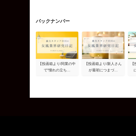
バックナンバー
【投函箱より/同業の中
【投函箱より/新人さん
【
で“憧れの立ち…
が最初につまづ…