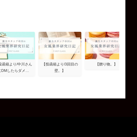
投函箱より/中川さん
【投函箱より/3回目の
【贈り物。】
にDMしたらダメ…
壁。】