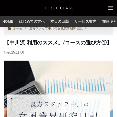
HOME
はじめての方へ
本日の出勤
サービス案内
在籍キャ
ホーム
裏方スタッフ中川の女風業界研究日記
【中川流 利用のススメ。/コースの選び方①】
2025.11.08