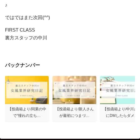
♪
ではではまた次回(^^)
FIRST CLASS
裏方スタッフの中川
バックナンバー
【投函箱より/同業の中
【投函箱より/新人さん
【投函箱より/中川さ
で“憧れの立ち…
が最初につまづ…
にDMしたらダメ…