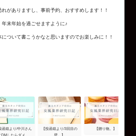
恐れがありますし、事前予約、おすすめします！！
、年末年始を過ごせますように♪
体について書こうかなと思いますのでお楽しみに！！
投函箱より/中川さん
【投函箱より/3回目の
【贈り物。】
にDMしたらダメ…
壁。】