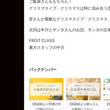
ご飯屋さんももちろん！
クリスマスイブ・クリスマスは特に混み合う
皆さんが素敵なクリスマスイブ・クリスマス
次回は中川とサンタさんのお話、サンタの正
FIRST CLASS
裏方スタッフの中川
バックナンバー
【投函箱より/同業の中
【投函箱より/新人さん
【
で“憧れの立ち…
が最初につまづ…