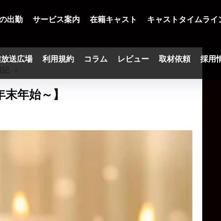
の出勤
サービス案内
在籍キャスト
キャストタイムライ
信放送広場
利用規約
コラム
レビュー
取材依頼
採用
日記
年末年始～】