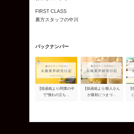
FIRST CLASS
裏方スタッフの中川
バックナンバー
【投函箱より/同業の中
【投函箱より/新人さん
【
で“憧れの立ち…
が最初につまづ…