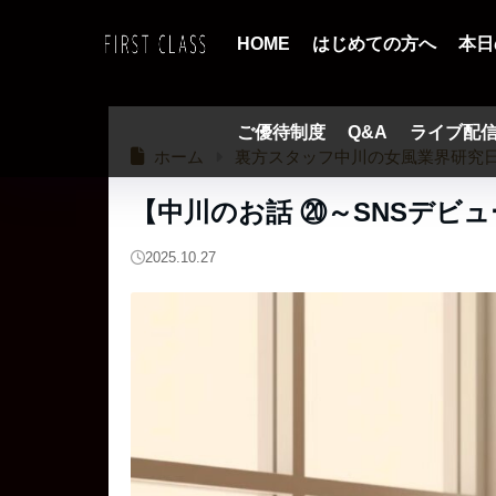
HOME
はじめての方へ
本日
ご優待制度
Q&A
ライブ配
ホーム
裏方スタッフ中川の女風業界研究
【中川のお話 ⑳～SNSデビ
2025.10.27