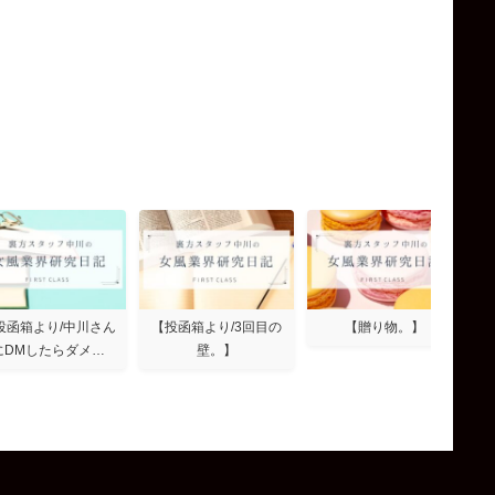
投函箱より/中川さん
【投函箱より/3回目の
【贈り物。】
にDMしたらダメ…
壁。】