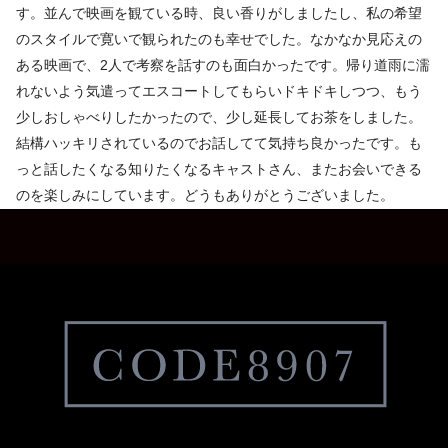
す。並んで映画を観ている時、良い香りがしましたし、私の希望
のスタイルで寛いで観られたのも幸せでした。なかなか見応えの
ある映画で、2人で考察を話すのも面白かったです。帰り道雨に濡
れないよう気遣ってエスコートしてもらいドキドキしつつ、もう
少しおしゃべりしたかったので、少し延長してお茶をしました。
結構ハッキリされているのでお話してて気持ち良かったです。も
っと話したくなる知りたくなるキャストさん、またお会いできる
のを楽しみにしています。どうもありがとうございました。