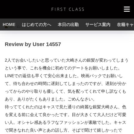
HOME
はじめての方へ
本日の出勤
サービス案内
在籍キャ
ホーム
Review by User 14557
2人でお会いしたいと思っていた大崎さんの銀髪が変わってしまう
という事で、これを機会に初めてのデートをお願いしました。
LINEでの返信も早くて安心出来ました。映画パックでお願いし
て、待ち合わせの時間に遅刻してしまったのですが、遅刻が分か
ってからのやり取りも優しくて、気を配ってくれて申し訳なくも
あり、ありがたくもありました。ごめんなさい。
待っててくれたのはキャスで見た通りの綺麗な銀髪大崎さん、色
を変える前に会えて良かったです。目が大きくて大人だけど可愛
い人。オシャレ感あるラフなファッションが素敵でした。キャス
で聞きなれた良い声とあの話し方、そばで聞けて嬉しかったで