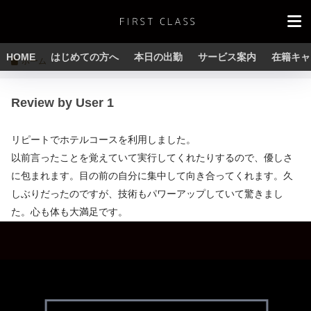
HOME
はじめての方へ
本日の出勤
サービス案内
在籍キャ
ホーム
Review by User 1
リピートでホテルコースを利用しました。
以前言ったことを覚えていて実行してくれたりするので、優しさ
に包まれます。目の前の自分に集中して向き合ってくれます。久
しぶりだったのですが、技術もパワーアップしていて驚きまし
た。心も体も大満足です。