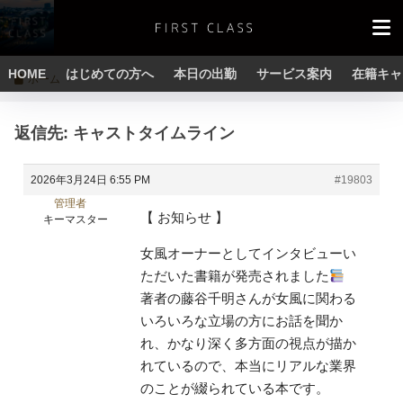
HOME
はじめての方へ
本日の出勤
サービス案内
在籍キャ
ホーム
返信先: キャストタイムライン
2026年3月24日 6:55 PM
#19803
管理者
【 お知らせ 】
キーマスター
女風オーナーとしてインタビューい
ただいた書籍が発売されました
著者の藤谷千明さんが女風に関わる
いろいろな立場の方にお話を聞か
れ、かなり深く多方面の視点が描か
れているので、本当にリアルな業界
のことが綴られている本です。