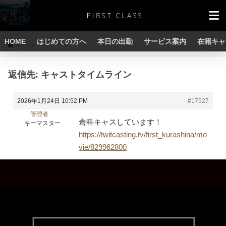
HOME
はじめての方へ
本日の出勤
サービス案内
在籍キャ
ホーム
返信先: キャストタイムライン
2026年1月24日 10:52 PM
#17527
管理者
倉科キャスしています！
キーマスター
https://twitcasting.tv/first_kurashina/mo
vie/829962800