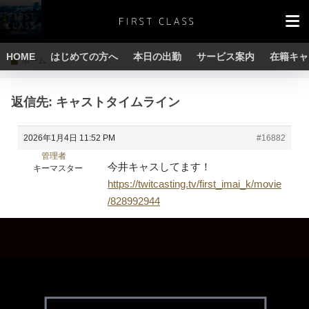
HOME
はじめての方へ
本日の出勤
サービス案内
在籍キャ
ホーム
返信先: キャストタイムライン
2026年1月4日 11:52 PM
#16882
管理者
今井キャスしてます！
キーマスター
https://twitcasting.tv/first_imai_k/movie
/828992944