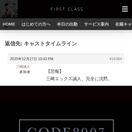
HOME
はじめての方へ
本日の出勤
サービス案内
在籍キャ
ホーム
返信先: キャストタイムライン
2025年12月27日 10:43 PM
#16364
三崎誠人
【悲報】
参加者
三崎エックス誠人、完全に沈黙。