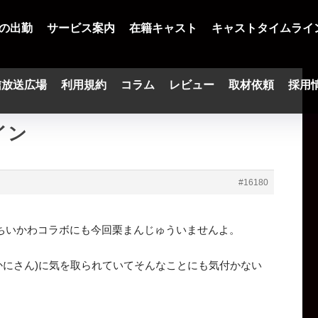
の出勤
サービス案内
在籍キャスト
キャストタイムライ
信放送広場
利用規約
コラム
レビュー
取材依頼
採用
イン
#16180
ちいかわコラボにも今回栗まんじゅういませんよ。
かにさん)に気を取られていてそんなことにも気付かない