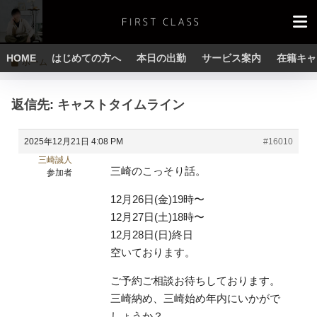
HOME
はじめての方へ
本日の出勤
サービス案内
在籍キャ
ホーム
返信先: キャストタイムライン
2025年12月21日 4:08 PM
#16010
三崎誠人
三崎のこっそり話。
参加者
12月26日(金)19時〜
12月27日(土)18時〜
12月28日(日)終日
空いております。
ご予約ご相談お待ちしております。
三崎納め、三崎始め年内にいかがで
しょうか？