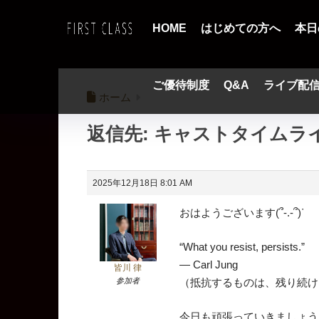
HOME
はじめての方へ
本日
ご優待制度
Q&A
ライブ配
ホーム
返信先: キャストタイムラ
2025年12月18日 8:01 AM
おはようございます(՞-.-՞)ᐝ
“What you resist, persists.”
— Carl Jung
皆川 律
参加者
（抵抗するものは、残り続け
今日も頑張っていきましょう