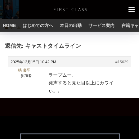
HOME
はじめての方へ
本日の出勤
サービス案内
在籍キャ
ホーム
返信先: キャストタイムライン
2025年12月15日 10:42 PM
#15629
橘 凌平
ラープムー。
参加者
発声すると見た目以上にカワイ
ぃ。。