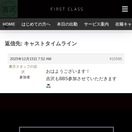
HOME
はじめての方へ
本日の出勤
サービス案内
在籍キャ
ホーム
返信先: キャストタイムライン
2025年12月15日 7:52 AM
#15595
裏方スタッフの吉
おはようございます！
沢
参加者
吉沢もBBS参加させていただきます