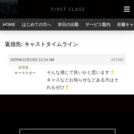
HOME
はじめての方へ
本日の出勤
サービス案内
在籍キャ
ホーム
返信先: キャストタイムライン
2025年12月13日 12:14 AM
#15382
管理者
そんな感じで良いかと思います
キーマスター
キャスなどお知らせなどある方はそ
れもぜひ