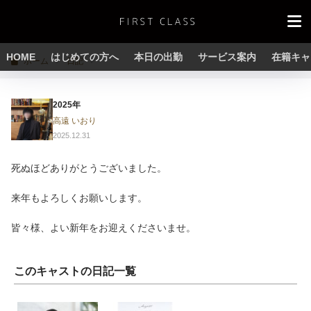
HOME
はじめての方へ
本日の出勤
サービス案内
在籍キャ
ホーム
日記
2025年
高遠 いおり
2025.12.31
死ぬほどありがとうございました。
来年もよろしくお願いします。
皆々様、よい新年をお迎えくださいませ。
このキャストの日記一覧