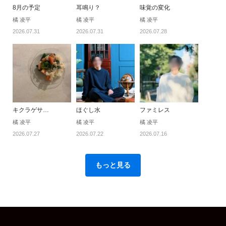
8月の予定
耳鳴り？
味覚の変化
橘 凌平
橘 凌平
橘 凌平
2026.07.31
2026.07.31
2026.07.28
キクラゲサ…
ほぐし水
ファミレス
橘 凌平
橘 凌平
橘 凌平
2026.07.27
2026.07.22
2026.07.16
もっと見る