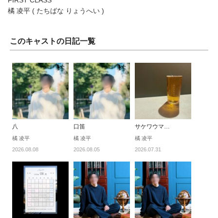
橘 凌平 ( たちばな りょうへい )
このキャストの日記一覧
八
口笛
サケワウマ…
橘 凌平
橘 凌平
橘 凌平
2026.08.08
2026.08.05
2026.07.31