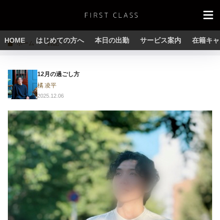
HOME
はじめての方へ
本日の出勤
サービス案内
在籍キャ
ホーム
日記
12月の過ごし方
橘 凌平
2025.12.06