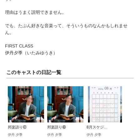
理由はうまく説明できません。
でも、たぶん好きな音楽って、そういうものなんかもしれませ
ん。
FIRST CLASS
伊丹夕季（いたみゆうき）
このキャストの日記一覧
邦楽語り㊶
邦楽語り㊵
8月スケジ…
伊丹 夕季
伊丹 夕季
伊丹 夕季