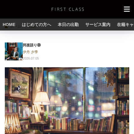
HOME
はじめての方へ
本日の出勤
サービス案内
在籍キャ
ホーム
日記
邦楽語り㉞
伊丹 夕季
2026.07.05