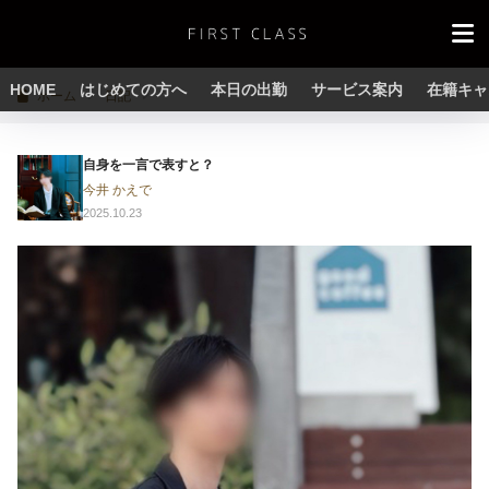
HOME
はじめての方へ
本日の出勤
サービス案内
在籍キャ
ホーム
日記
自身を一言で表すと？
今井 かえで
2025.10.23