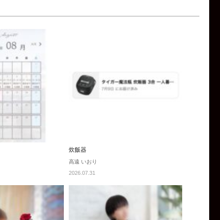
炊飯器
高遠 いおり
2026.07.31