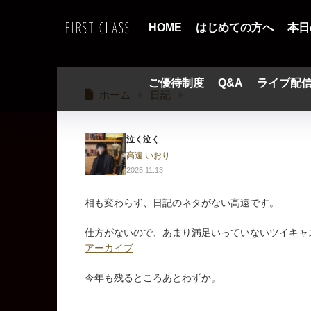
HOME
はじめての方へ
本日
ご優待制度
Q&A
ライブ配
ホーム
日記
泣く泣く
高遠 いおり
2025.11.13
相も変わらず、日記のネタがない高遠です。
仕方がないので、あまり満足いっていないツイキャ
アーカイブ
今年も残るところあとわずか。