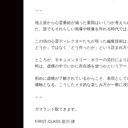
～～
地上波から心霊番組が減った要因はいくつか考えら
た。誰でもそれらしい画像や映像を作れる時代では
この頃の心霊ディレクターたちが培った編集技術は
どうか」ではなく「どう作ったか」という読まれ方
ところが、モキュメンタリー・ホラーの流行により
料は、虚構の中でいかに存在感を放つかというアー
初めに虚構が了解されているからこそ、表現として
価軸となる。こうしたメタ的な楽しみ方が一般に浸
～～
ガマランド観てきます。
FIRST CLASS 皆川 律