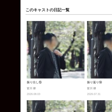
このキャストの日記一覧
振り出し⑮
振り返り⑭
皆川 律
皆川 律
2026.08.03
2026.07.31