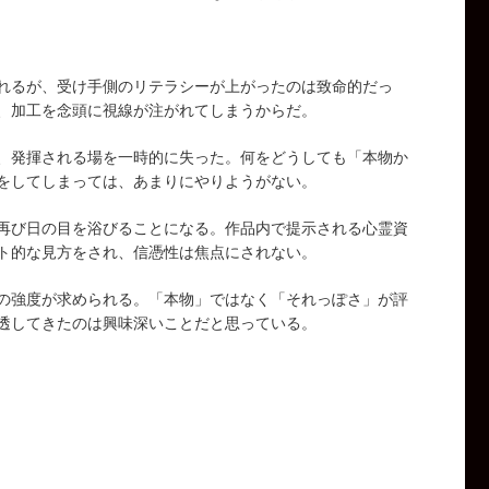
れるが、受け手側のリテラシーが上がったのは致命的だっ
、加工を念頭に視線が注がれてしまうからだ。
、発揮される場を一時的に失った。何をどうしても「本物か
をしてしまっては、あまりにやりようがない。
再び日の目を浴びることになる。作品内で提示される心霊資
ト的な見方をされ、信憑性は焦点にされない。
の強度が求められる。「本物」ではなく「それっぽさ」が評
透してきたのは興味深いことだと思っている。