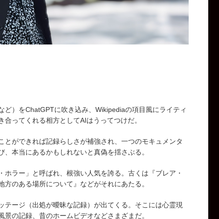
をChatGPTに吹き込み、Wikipediaの項目風にライティ
き合ってくれる相方としてAIはうってつけだ。
ことができれば記録らしさが補強され、一つのモキュメンタ
び、本当にあるかもしれないと真偽を揺さぶる。
・ホラー」と呼ばれ、根強い人気を誇る。古くは『ブレア・
地方のある場所について』などがそれにあたる。
ッテージ（出処が曖昧な記録）が出てくる。そこには心霊現
風景の記録、昔のホームビデオなどさまざまだ。