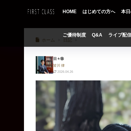
HOME
はじめての方へ
本日
ご優待制度
Q&A
ライブ配
ホーム
日記
日々⑭
皆川 律
2026.04.26