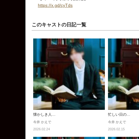
https://x.gd/cyTds
このキャストの日記一覧
懐かしき人…
忙しい日の…
今井 かえで
今井 かえで
2026.02.24
2026.02.15