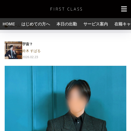
HOME
はじめての方へ
本日の出勤
サービス案内
在籍キャ
ホーム
日記
宇宙？
鈴木 すばる
2026.02.23