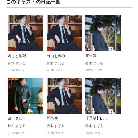
このキャストの日記一覧
暑さと地球
自由を求め…
事件簿
鈴木 すばる
鈴木 すばる
鈴木 すばる
2026.08.02
2026.05.30
2026.05.22
ヨーグルト
同条件
【重要】LI…
鈴木 すばる
鈴木 すばる
鈴木 すばる
2026.05.15
2026.05.08
2026.05.01