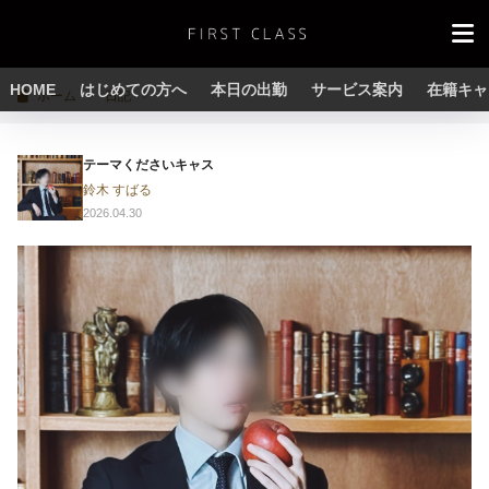
HOME
はじめての方へ
本日の出勤
サービス案内
在籍キャ
ホーム
日記
テーマくださいキャス
鈴木 すばる
2026.04.30