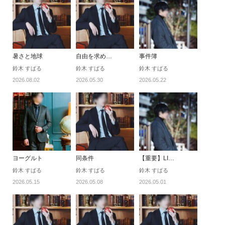
暑さと地球
自由を求め…
事件簿
鈴木 すばる
鈴木 すばる
鈴木 すばる
2026.08.02
2026.05.30
2026.05.22
ヨーグルト
同条件
【重要】LI…
鈴木 すばる
鈴木 すばる
鈴木 すばる
2026.05.15
2026.05.08
2026.05.01