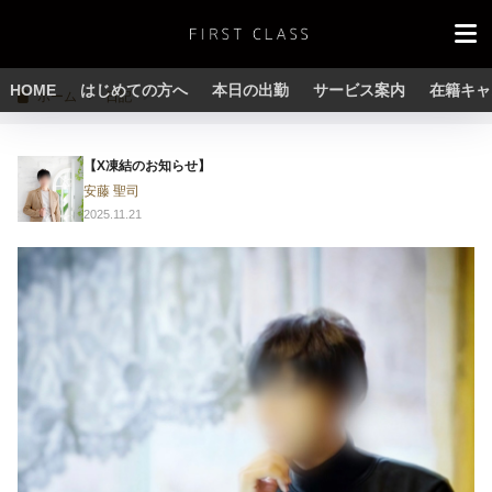
HOME
はじめての方へ
本日の出勤
サービス案内
在籍キャ
ホーム
日記
【X凍結のお知らせ】
安藤 聖司
2025.11.21