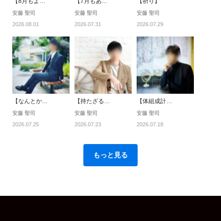
【8月もよ…
【7月もあ…
【祈り】
安藤 聖司
安藤 聖司
安藤 聖司
2026.08.01
2026.07.31
2026.07.29
【なんとか…
【持たざる…
【体組成計…
安藤 聖司
安藤 聖司
安藤 聖司
2026.07.25
2026.07.23
2026.07.18
もっと見る