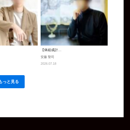
【体組成計…
安藤 聖司
2026.07.18
もっと見る