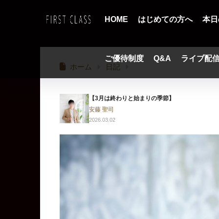
HOME
はじめての方へ
本日
ご優待制度
Q&A
ライブ配
ホーム
日記
【3月は終わりと始まりの季節】
安藤 聖司
2026.03.02