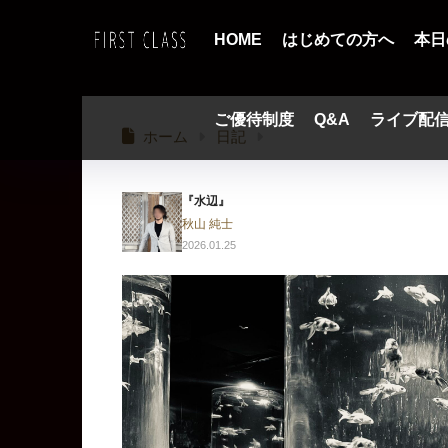
HOME
はじめての方へ
本日
ご優待制度
Q&A
ライブ配
ホーム
日記
『水辺』
秋山 純士
2026.01.25