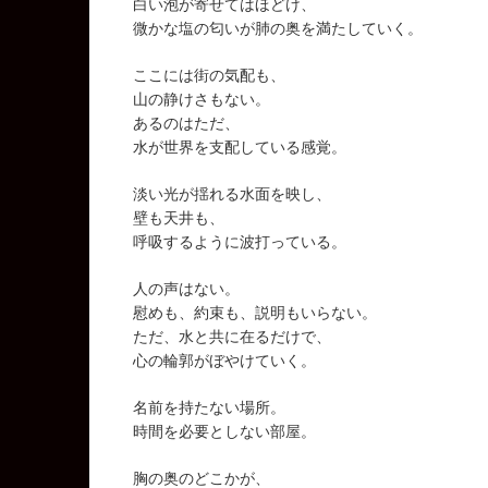
白い泡が寄せてはほどけ、
微かな塩の匂いが肺の奥を満たしていく。
ここには街の気配も、
山の静けさもない。
あるのはただ、
水が世界を支配している感覚。
淡い光が揺れる水面を映し、
壁も天井も、
呼吸するように波打っている。
人の声はない。
慰めも、約束も、説明もいらない。
ただ、水と共に在るだけで、
心の輪郭がぼやけていく。
名前を持たない場所。
時間を必要としない部屋。
胸の奥のどこかが、