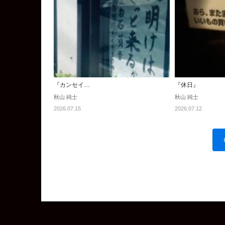
『カンセイ…
『休日』
秋山 純士
秋山 純士
2026.07.15
2026.07.12