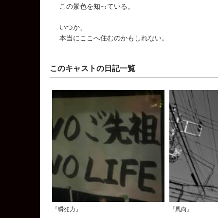
この景色を知っている。
いつか、
本当にここへ住むのかもしれない。
このキャストの日記一覧
『瞬発力』
『風向』